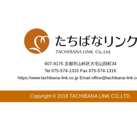
607-8175 京都市山科区大宅山田町34
Tel
075-574-1315
Fax 075-574-1316
https://www.tachibana-link.co.jp
Email office@tachibana-link.c
Copyright © 2018 TACHIBANA LINK CO.,LTD.