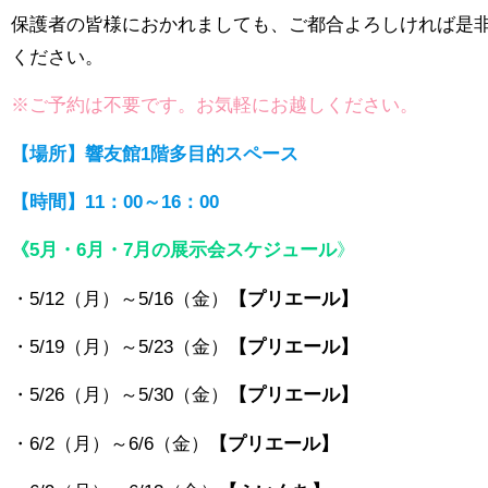
保護者の皆様におかれましても、ご都合よろしければ是
ください。
※ご予約は不要です。お気軽にお越しください。
【場所】響友館1階多目的スペース
【時間】11：00～16：00
《5月・6月・7月の展示会スケジュール
》
・5/12（月）～5/16（金）
【プリエール】
・5/19（月）～5/23（金）
【プリエール】
・5/26（月）～5/30（金）
【プリエール】
・6/2（月）～6/6（金）
【プリエール】