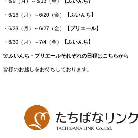
・6/9（月）～6/13（金）
【ふいんち】
・6/16（月）～6/20（金）
【ふいんち】
・6/23（月）～6/27（金）
【プリエール】
・6/30（月）～7/4（金）
【ふいんち】
🌸
ふいんち・プリエールそれぞれの日程はこちらから
皆様のお越しをお待ちしております。