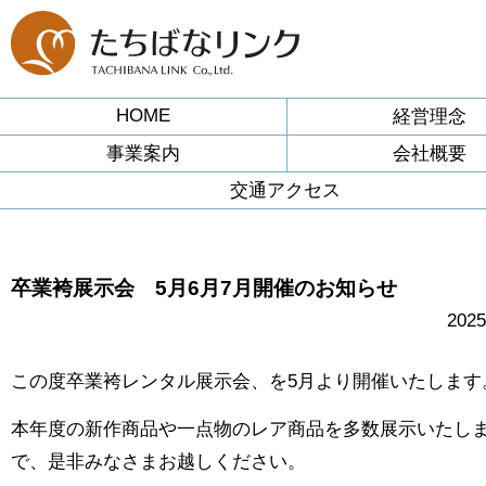
HOME
経営理念
事業案内
会社概要
交通アクセス
卒業袴展示会 5月6月7月開催のお知らせ
202
この度卒業袴レンタル展示会、を5月より開催いたします
本年度の新作商品や一点物のレア商品を多数展示いたし
で、是非みなさまお越しください。